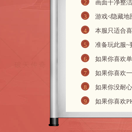
2
画面干净整洁
3
游戏≮隐藏地
4
本服只适合喜
5
准备玩此服~
6
如果你喜欢单
7
如果你喜欢一
8
如果你没耐心
9
如果你喜欢PK